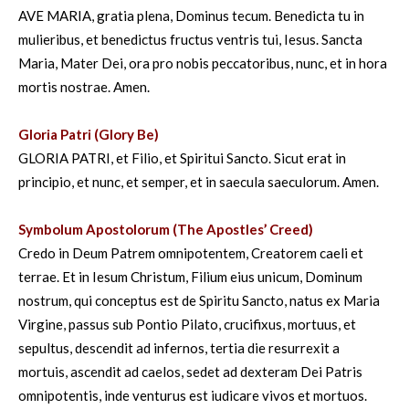
AVE MARIA, gratia plena, Dominus tecum. Benedicta tu in
mulieribus, et benedictus fructus ventris tui, Iesus. Sancta
Maria, Mater Dei, ora pro nobis peccatoribus, nunc, et in hora
mortis nostrae. Amen.
.
Gloria Patri (Glory Be)
GLORIA PATRI, et Filio, et Spiritui Sancto. Sicut erat in
principio, et nunc, et semper, et in saecula saeculorum. Amen.
.
Symbolum Apostolorum (The Apostles’ Creed)
Credo in Deum Patrem omnipotentem, Creatorem caeli et
terrae. Et in Iesum Christum, Filium eius unicum, Dominum
nostrum, qui conceptus est de Spiritu Sancto, natus ex Maria
Virgine, passus sub Pontio Pilato, crucifixus, mortuus, et
sepultus, descendit ad infernos, tertia die resurrexit a
mortuis, ascendit ad caelos, sedet ad dexteram Dei Patris
omnipotentis, inde venturus est iudicare vivos et mortuos.